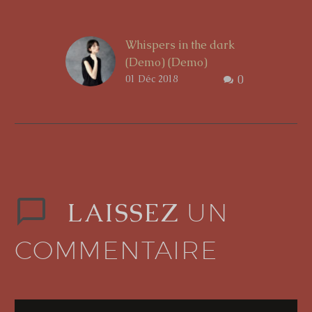
Whispers in the dark
(Demo) (Demo)
01 Déc 2018
0
…Lorem ipsum dolor
sit amet, consectetur
adipisicing elit, sed do
eiusmod tempor
incididunt ut labore et
dolore magna aliqua.
Ut enim ad minim
veniam, quis nostrud
LAISSEZ
UN
exercitation ullamco
laboris!
COMMENTAIRE